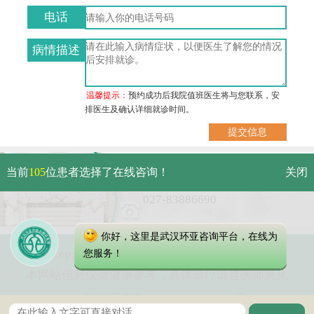
电话
病情描述
温馨提示：
预约成功后我院值班医生将与您联系，安
排医生及确认详细就诊时间。
武汉市硚口区解放大道479号
当前
105
位患者选择了在线咨询！
关闭
免费电话：
027-83886690
你好，这里是武汉环亚咨询平台，在线为
Copyright 2023 武汉环亚中医白癜风医院
您服务！
本网站信息仅做健康参考，具体诊疗请遵医师意见
鄂公网安备 42010402000616号