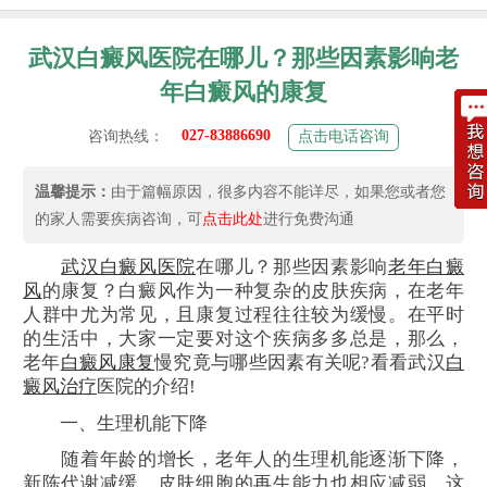
武汉白癜风医院在哪儿？那些因素影响老
年白癜风的康复
027-83886690
咨询热线：
点击电话咨询
温馨提示：
由于篇幅原因，很多内容不能详尽，如果您或者您
的家人需要疾病咨询，可
点击此处
进行免费沟通
武汉白癜风医院
在哪儿？那些因素影响
老年白癜
风
的康复？白癜风作为一种复杂的皮肤疾病，在老年
人群中尤为常见，且康复过程往往较为缓慢。在平时
的生活中，大家一定要对这个疾病多多总是，那么，
老年
白癜风康复
慢究竟与哪些因素有关呢?看看武汉
白
癜风治疗
医院的介绍!
一、生理机能下降
随着年龄的增长，老年人的生理机能逐渐下降，
新陈代谢减缓，皮肤细胞的再生能力也相应减弱。这