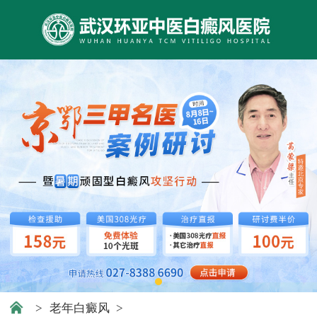
>
老年白癜风
>