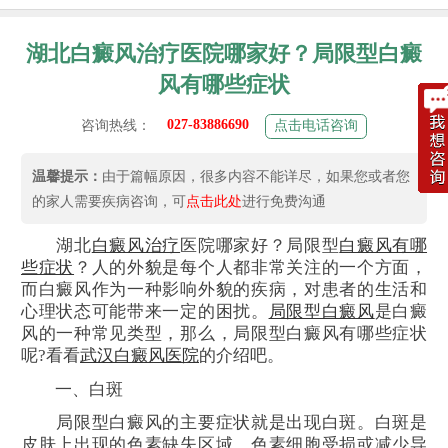
湖北白癜风治疗医院哪家好？局限型白癜
风有哪些症状
027-83886690
咨询热线：
点击电话咨询
温馨提示：
由于篇幅原因，很多内容不能详尽，如果您或者您
的家人需要疾病咨询，可
点击此处
进行免费沟通
湖北
白癜风治疗
医院哪家好？局限型
白癜风有哪
些症状
？人的外貌是每个人都非常关注的一个方面，
而白癜风作为一种影响外貌的疾病，对患者的生活和
心理状态可能带来一定的困扰。
局限型白癜风
是白癜
风的一种常见类型，那么，局限型白癜风有哪些症状
呢?看看
武汉白癜风医院
的介绍吧。
一、白斑
局限型白癜风的主要症状就是出现白斑。白斑是
皮肤上出现的色素缺失区域，色素细胞受损或减少导