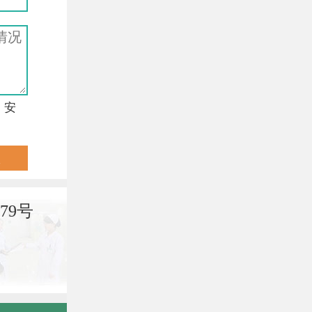
，安
79号