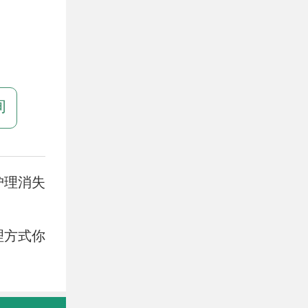
询
护理消失
理方式你