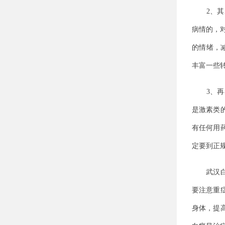
2、其次
病情的，
的情绪，
丰富一些
3、再者
是激素类
有任何用
定要到正
武汉白癜
要注意重
身体，提