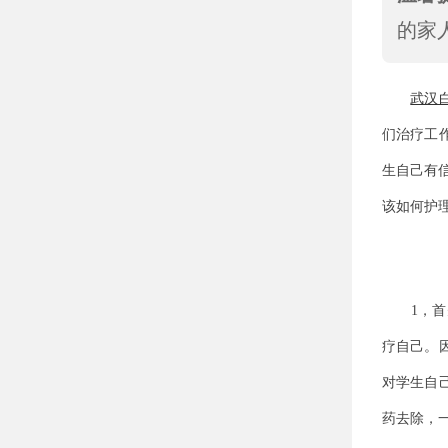
的家
武汉
们治疗工
生自己有
该如何护
1，首先
疗自己。
对学生自
药去除，