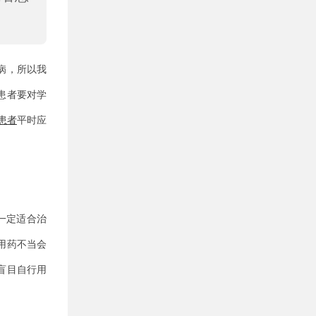
病，所以我
患者要对学
患者
平时应
。
一定适合治
用药不当会
盲目自行用