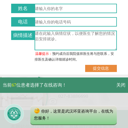
姓名
电话
病情描述
温馨提示：
预约成功后我院值班医生将与您联系，安
排医生及确认详细就诊时间。
武汉市硚口区解放大道479号
当前
67
位患者选择了在线咨询！
关闭
免费电话：
027-83886690
你好，这里是武汉环亚咨询平台，在线为
Copyright 2023 武汉环亚中医白癜风医院
您服务！
本网站信息仅做健康参考，具体诊疗请遵医师意见