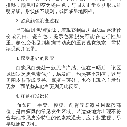
推移，颜色可能变为瓷白色，与周边正常皮肤形成鲜
明界线。形状多不规则，或圆或呈地图样。
2. 留意颜色演变过程
早期白斑色调较浅，若观察到白斑由浅白逐渐转
变成云白、瓷白色，提示色素脱失可能在进行性加
重。颜色变化是判断病情动态的重要视觉线索，需持
续观察并记录。
3. 感受患处的反应
白癜风白斑处一般无痛痒感。但在日晒后，该区
域因缺乏黑色素保护，易发红、灼热甚至刺痛，这与
周围皮肤形成反差。摩擦白斑处，也会出现充血发红
现象，而某些其他白斑则无此反应。
4. 注意好发部位
面颈部、手背、腰腹、前臂等暴露及易摩擦部
位，是白癜风的常见发生区域。若这些地方出现不符
合其他常见皮疹特征的色素减退斑，应引起重视，尽
早就诊皮肤科。