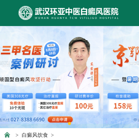
>
白癜风饮食
>