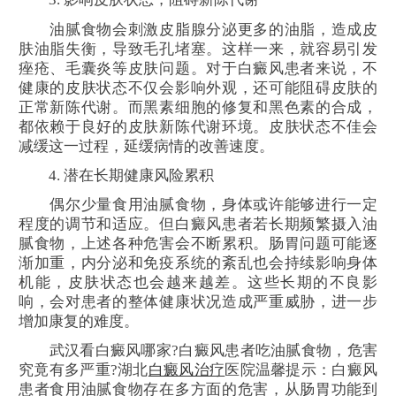
油腻食物会刺激皮脂腺分泌更多的油脂，造成皮
肤油脂失衡，导致毛孔堵塞。这样一来，就容易引发
痤疮、毛囊炎等皮肤问题。对于白癜风患者来说，不
健康的皮肤状态不仅会影响外观，还可能阻碍皮肤的
正常新陈代谢。而黑素细胞的修复和黑色素的合成，
都依赖于良好的皮肤新陈代谢环境。皮肤状态不佳会
减缓这一过程，延缓病情的改善速度。
4. 潜在长期健康风险累积
偶尔少量食用油腻食物，身体或许能够进行一定
程度的调节和适应。但白癜风患者若长期频繁摄入油
腻食物，上述各种危害会不断累积。肠胃问题可能逐
渐加重，内分泌和免疫系统的紊乱也会持续影响身体
机能，皮肤状态也会越来越差。这些长期的不良影
响，会对患者的整体健康状况造成严重威胁，进一步
增加康复的难度。
武汉看白癜风哪家?白癜风患者吃油腻食物，危害
究竟有多严重?湖北
白癜风治疗
医院温馨提示：白癜风
患者食用油腻食物存在多方面的危害，从肠胃功能到