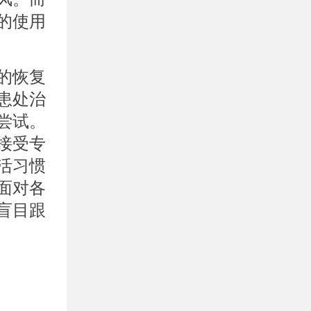
的使用
的恢复
患处治
尝试。
接受专
活习惯
面对各
盲目跟