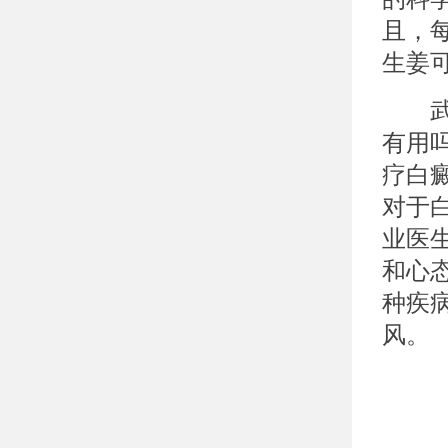
且，
生姜
武汉
有用
疗白
对于
业医
和心
种疾
风。