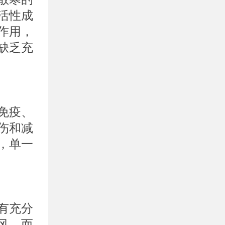
活性成
作用，
缺乏充
免疫、
伤和减
，单一
有充分
风。而