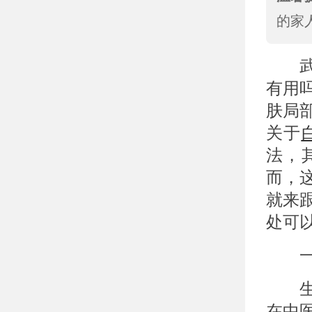
的家
武
有用
肤局
关于
法，
而，
就来
处可
一、
生姜
在中