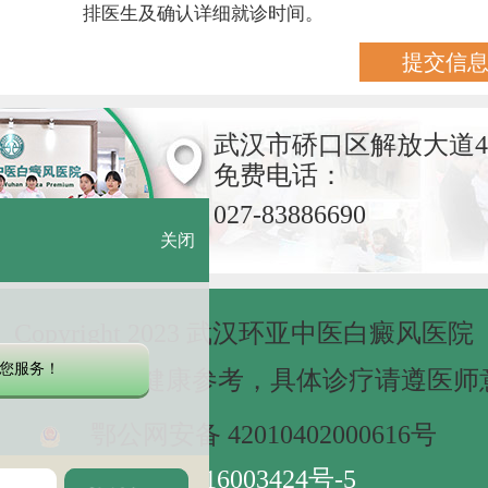
排医生及确认详细就诊时间。
武汉市硚口区解放大道4
免费电话：
027-83886690
关闭
Copyright 2023 武汉环亚中医白癜风医院
您服务！
网站信息仅做健康参考，具体诊疗请遵医师
鄂公网安备 42010402000616号
鄂ICP备16003424号-5