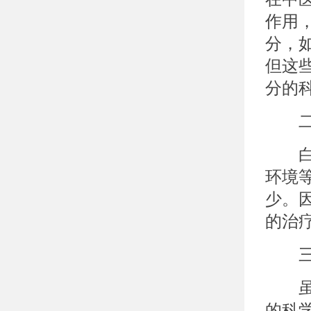
作用
分，
但这
分的
二、
白癜
环境
少。
的治
三、
虽然
的科