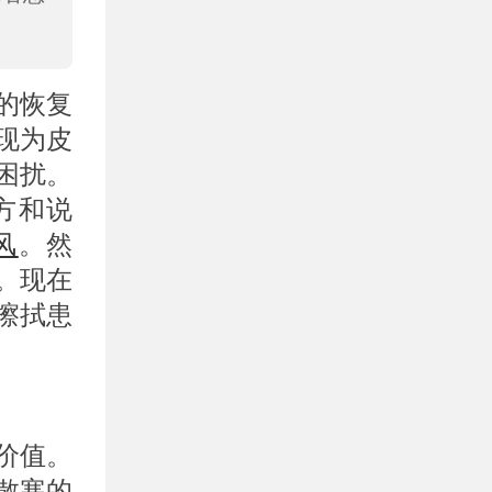
的恢复
现为皮
困扰。
方和说
风
。然
。现在
擦拭患
价值。
散寒的