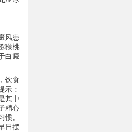
癜风患
猕猴桃
于白癜
，饮食
提示：
是其中
子精心
习惯。
早日摆