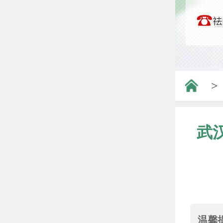
>
武
温馨