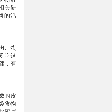
相关研
酶的活
肉、蛋
多吃这
础，有
嫩的皮
类食物
此应尽