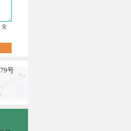
，安
79号