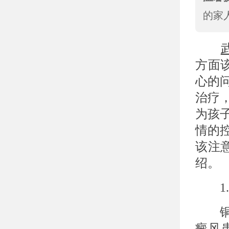
的家
方面
心的
治疗
为孩
情的
该注
绍。
1.
铜、
癜风