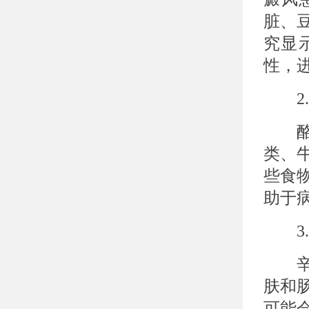
脏、
究显
性，
2.
酪氨
类、
些食
助于
3.
辛辣
肤和
可能