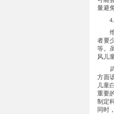
量避
4.
维生
者要
等。
风儿
武汉
方面
儿童
重要
制定
同时