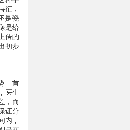
特征，
还是瓷
像是给
上传的
出初步
势。首
，医生
差，而
保证分
间内，
别是在