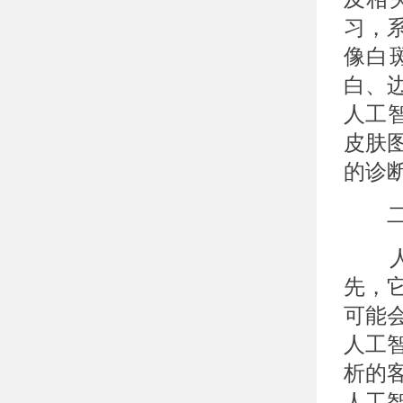
习，
像白
白、
人工
皮肤
的诊
二、
人工
先，
可能
人工
析的
人工