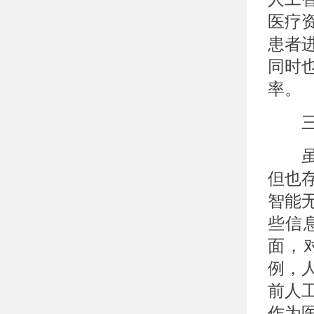
医疗
患者
同时
率。
三、
虽然
但也
智能
些信
面，
例，
前人
作为