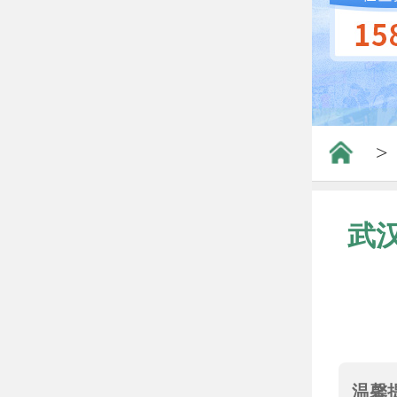
>
武
温馨