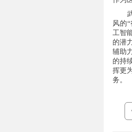
武汉
风的“
工智
的潜
辅助
的持
挥更
务。