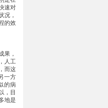
快速对
状况，
程的效
成果，
，人工
，而这
另一方
似的病
以，目
多地是