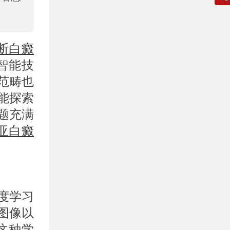
断白癜
智能技
范畴也
能探索
题充满
亚白癜
度学习
图像以
这种学