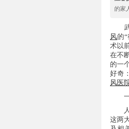
的家
武
风
的
术以
在不
的一
好奇
风医
一、
人工
这两
及相