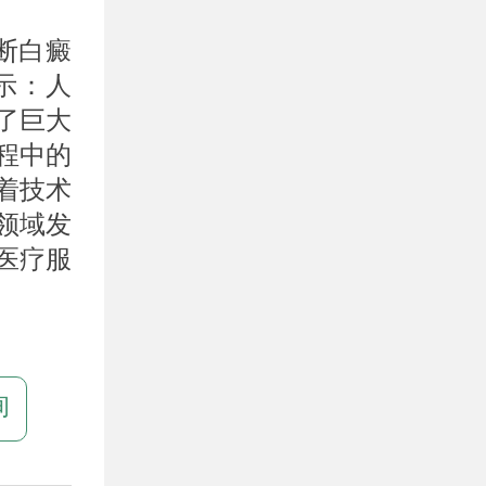
断白癜
示：人
了巨大
程中的
着技术
领域发
医疗服
询