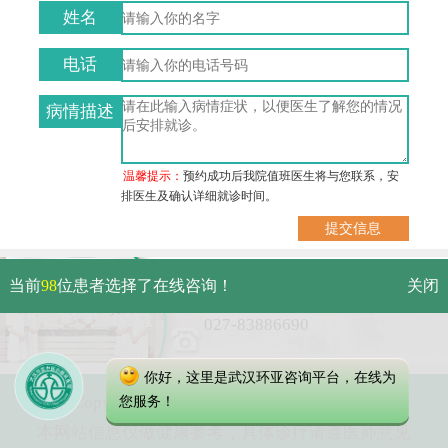
姓名
电话
病情描述
温馨提示：
预约成功后我院值班医生将与您联系，安
排医生及确认详细就诊时间。
武汉市硚口区解放大道479号
当前
98
位患者选择了在线咨询！
关闭
免费电话：
027-83886690
你好，这里是武汉环亚咨询平台，在线为
Copyright 2023 武汉环亚中医白癜风医院
您服务！
本网站信息仅做健康参考，具体诊疗请遵医师意见