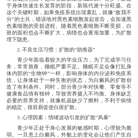
于身体快速生长发育的阶段，新陈代谢十分旺盛。在
这个关键时期，如果免疫系统出现紊乱，就像“敌我不
分”的士兵，错误地对黑色素细胞发起攻击，会加速黑
色素细胞的受损进程。随着黑色素细胞不断受损，白
斑的面积也会不断扩大，病情也会逐渐加重，为扩散
埋下隐患。
2. 不良生活习惯：扩散的“助推器”
青少年面临着较大的学业压力，为了完成学习任
务，常常熬夜，睡眠严重不足。睡眠不足会像打乱身
体内部的“生物钟”一样，影响身体的内分泌和免疫系
统，让身体处于一种失衡的状态，为白癜风的扩散创
造了有利条件。同时，部分青少年对快餐、零食等不
健康食品情有独钟，导致营养摄入不均衡。身体缺乏
必要的营养支持，就像机器缺少了燃料，不利于病情
的稳定，很容易促使白斑扩散。
3. 心理因素：情绪波动引发的扩散“风暴”
青少年正处于身心发展的敏感时期，心理较为脆
弱。一旦患上白癜风，外貌上的变化会让他们产生自