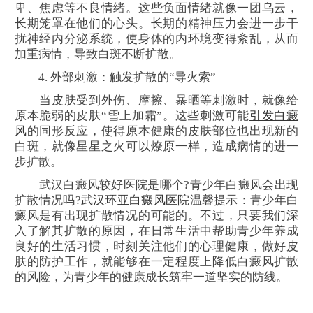
卑、焦虑等不良情绪。这些负面情绪就像一团乌云，
长期笼罩在他们的心头。长期的精神压力会进一步干
扰神经内分泌系统，使身体的内环境变得紊乱，从而
加重病情，导致白斑不断扩散。
4. 外部刺激：触发扩散的“导火索”
当皮肤受到外伤、摩擦、暴晒等刺激时，就像给
原本脆弱的皮肤“雪上加霜”。这些刺激可能
引发白癜
风
的同形反应，使得原本健康的皮肤部位也出现新的
白斑，就像星星之火可以燎原一样，造成病情的进一
步扩散。
武汉白癜风较好医院是哪个?青少年白癜风会出现
扩散情况吗?
武汉环亚白癜风医院
温馨提示：青少年白
癜风是有出现扩散情况的可能的。不过，只要我们深
入了解其扩散的原因，在日常生活中帮助青少年养成
良好的生活习惯，时刻关注他们的心理健康，做好皮
肤的防护工作，就能够在一定程度上降低白癜风扩散
的风险，为青少年的健康成长筑牢一道坚实的防线。