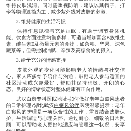
维持皮肤滋润。同时需重视防晒，建议以戴帽子、打
伞等物理遮挡为主，减少紫外线对皮肤的刺激。
2. 维持健康的生活习惯
保持作息规律与充足睡眠，有助于调节身体机
能。饮食方面注意均衡多样，可适当增加富含B族维生
素、维生素E及微量元素的食物，如杂粮、坚果、深色
蔬菜等，但需控制油腻、辛辣及高糖食物的摄入。
3. 给予充分的情感支持
皮肤外观的变化可能影响老人的情绪与社交信
心。家人应多给予陪伴与沟通，鼓励老人参与适宜的
社区活动或兴趣爱好，帮助其保持积极、开朗的心
态。良好的情绪状态对整体健康有正向作用。
武汉白斑专科医院地址-如何做好
老年白癜风
患者
的日常护理?湖北武汉
白癜风治疗
医院温馨提示：老年
白癜风的护理
是一项综合性的工作，需要结合皮肤保
护、生活调适与心理关怀。通过耐心、细致的日常照
顾，可以帮助老人更好地适应与管理这一状况，安享