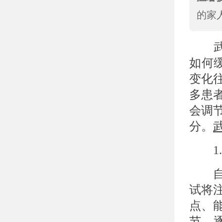
的家
武
如何
变化
多患
会调
分。
1.
自卑
试将
点、
节，