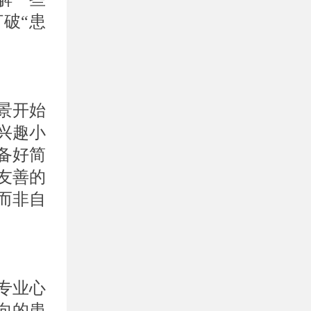
破“患
景开始
兴趣小
备好简
友善的
而非自
专业心
向的患