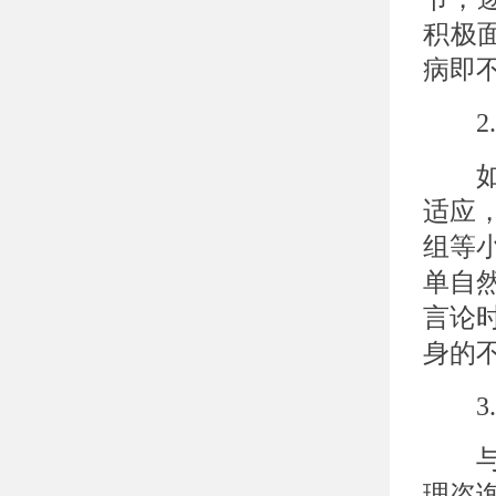
积极
病即
2.
如果
适应
组等
单自
言论
身的
3.
与理
理咨