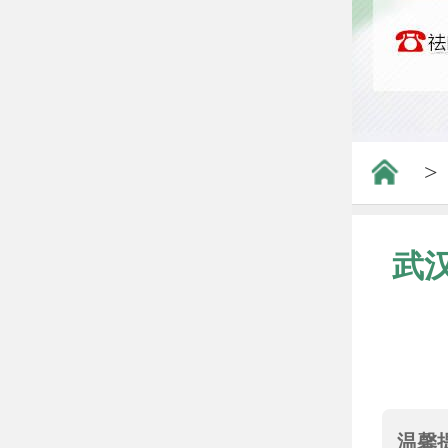
>
武
温馨