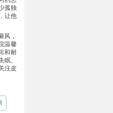
少孤独
，让他
癜风，
院温馨
间和耐
失眠、
关注皮
。
询