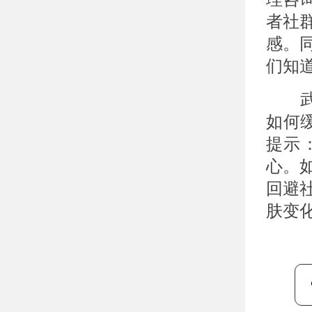
者社
感。
们知
武汉
如何
提示
心。
回避
肤变