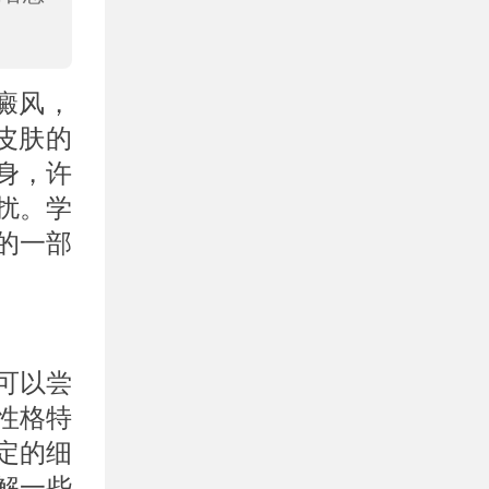
癜风，
皮肤的
身，许
扰。学
的一部
可以尝
性格特
定的细
解一些