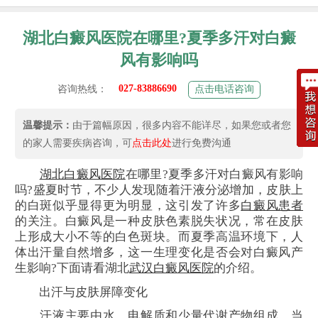
湖北白癜风医院在哪里?夏季多汗对白癜
风有影响吗
027-83886690
咨询热线：
点击电话咨询
温馨提示：
由于篇幅原因，很多内容不能详尽，如果您或者您
的家人需要疾病咨询，可
点击此处
进行免费沟通
湖北白癜风医院
在哪里?夏季多汗对白癜风有影响
吗?盛夏时节，不少人发现随着汗液分泌增加，皮肤上
的白斑似乎显得更为明显，这引发了许多
白癜风患者
的关注。白癜风是一种皮肤色素脱失状况，常在皮肤
上形成大小不等的白色斑块。而夏季高温环境下，人
体出汗量自然增多，这一生理变化是否会对白癜风产
生影响?下面请看湖北
武汉白癜风医院
的介绍。
出汗与皮肤屏障变化
汗液主要由水、电解质和少量代谢产物组成。当