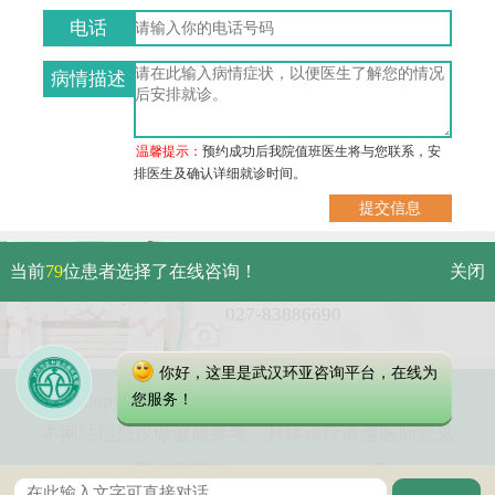
电话
病情描述
温馨提示：
预约成功后我院值班医生将与您联系，安
排医生及确认详细就诊时间。
武汉市硚口区解放大道479号
当前
79
位患者选择了在线咨询！
关闭
免费电话：
027-83886690
你好，这里是武汉环亚咨询平台，在线为
Copyright 2023 武汉环亚中医白癜风医院
您服务！
本网站信息仅做健康参考，具体诊疗请遵医师意见
鄂公网安备 42010402000616号